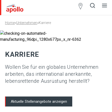
Systempartner
Home
»
Unternehmen
»
Karriere
Open
Close
Ope
Clos
search
search
men
men
KARRIERE
Wollen Sie für ein globales Unternehmen
arbeiten, das international anerkannte,
lebensrettende Ausrüstung herstellt?
Aktuelle Stellenangebote anzeigen